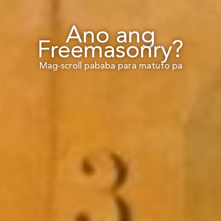
Ano ang
Freemasonry?
Mag-scroll pababa para matuto pa