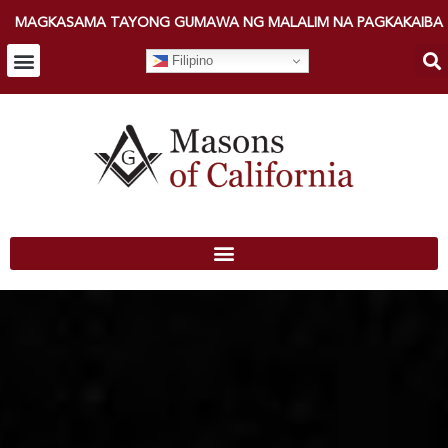
MAGKASAMA TAYONG GUMAWA NG MALALIM NA PAGKAKAIBA
Filipino
KUMONEKTA SA ISANG LODGE
MAGHANAP NG MGA LODGE
PAG-SIGN IN NG MIYEMBRO