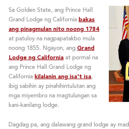
Sa Golden State, ang Prince Hall
Grand Lodge ng California
bakas
ang pinagmulan nito noong 1784
at patuloy na nagpapatakbo mula
noong 1855. Ngayon, ang
Grand
Lodge ng California
at pormal na
ang Prince Hall Grand Lodge ng
California
kilalanin ang isa't isa
,
ibig sabihin ay pinahihintulutan ang
mga miyembro na magtulungan sa
kani-kanilang lodge.
Dagdag pa, ang dalawang grand lodge ay mada