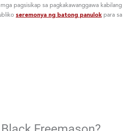
mga pagsisikap sa pagkakawanggawa kabilang
ubliko
seremonya ng batong panulok
para sa
a Black Freemason?