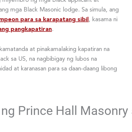
g miyembro ng mga Black applicant at
 ang mga Black Masonic lodge. Sa simula, ang
mpeon para sa karapatang sibil
, kasama ni
ng pangkapatiran
.
kamatanda at pinakamalaking kapatiran na
ack sa US, na nagbibigay ng lubos na
dad at karanasan para sa daan-daang libong
g Prince Hall Masonry s