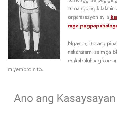
tumanggi sa pagigin
tumangging kilalanin
organisasyon ay a
ka
mga pagpapahalaga
Ngayon, ito ang pina
nakararami sa mga Bl
makabuluhang komuni
miyembro nito.
Ano ang Kasaysayan n