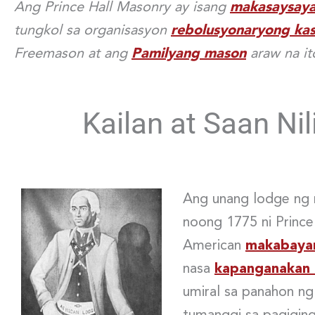
Ang Prince Hall Masonry ay isang
makasaysaya
tungkol sa organisasyon
rebolusyonaryong ka
Freemason at ang
Pamilyang mason
araw na it
Kailan at Saan Ni
Ang unang lodge ng 
noong 1775 ni Prince H
American
makabayan
nasa
kapanganakan 
umiral sa panahon ng