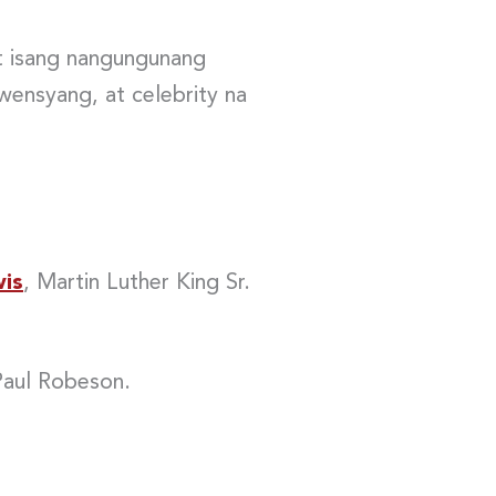
t isang nangungunang
ensyang, at celebrity na
is
, Martin Luther King Sr.
Paul Robeson.