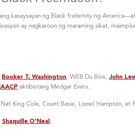
ang kasaysayan ng Black fraternity ng America—a
sasyon ay nagkaroon ng maraming sikat, maimpluw
g
Booker T. Washington
, WEB Du Bois,
John Lew
NAACP
aktibistang Medgar Evers.
, Nat King Cole, Count Basie, Lionel Hampton, at 
t
Shaquille O'Neal
.