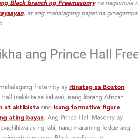
ng Black branch ng Freemasonry
na nagsimula 
saysayan
, at ang mahalagang papel na ginagampan
o.
likha ang Prince Hall Fr
mahalagang fraternity ay
itinatag sa Boston
all (nakikita sa kaliwa), isang libreng African
 at aktibista
sino
isang formative figure
ng ating bayan
. Ang Prince Hall Masonry ay
 paghihiwalay ng lahi, nang maraming lodge ang