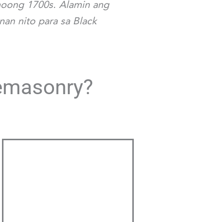
noong 1700s. Alamin ang
an nito para sa Black
eemasonry?