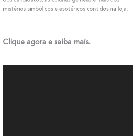
dos candidatos, as colunas gêmeas e mais dos
mistérios simbólicos e esotéricos contidos na loja.
Clique agora e saiba mais.