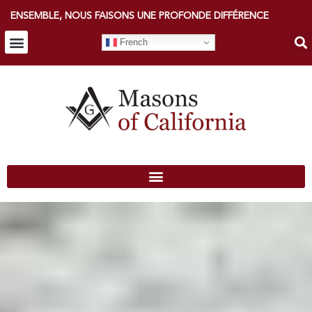
ENSEMBLE, NOUS FAISONS UNE PROFONDE DIFFÉRENCE
French
CONNECTEZ-VOUS À UNE LOGE
RECHERCHER DES LOGES
CONNEXION MEMBRE