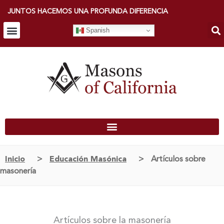
JUNTOS HACEMOS UNA PROFUNDA DIFERENCIA
Spanish
CONÉCTESE A UN ALBERGUE
BUSCAR ALBERGUES
INGRESO DE MIEMBROS
Inicio
>
Educación Masónica
>
Artículos sobre
masonería
Artículos sobre la masonería