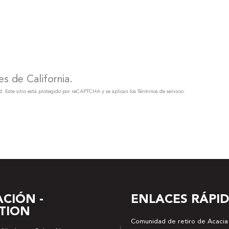
s de California.
. Este sitio está protegido por reCAPTCHA y se aplican los Términos de servicio.
CIÓN -
ENLACES RÁPI
TION
Comunidad de retiro de Acacia